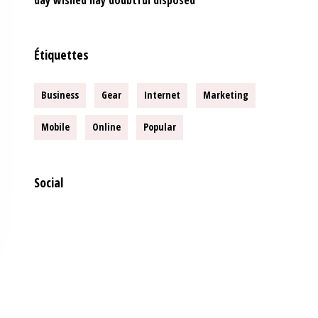
day wished nay doubtful disposed
Étiquettes
Business
Gear
Internet
Marketing
Mobile
Online
Popular
Social